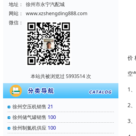
地址：
徐州市永宁汽配城
网站：
www.xzshengding888.com
微信：
价
空
本站共被浏览过 5993514 次
1
2
徐州空压机销售
21
徐州储气罐销售
100
3
徐州制氮机供应
100