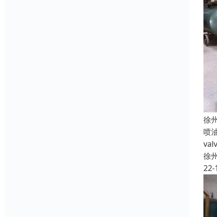
徐
喷油
va
徐
22-