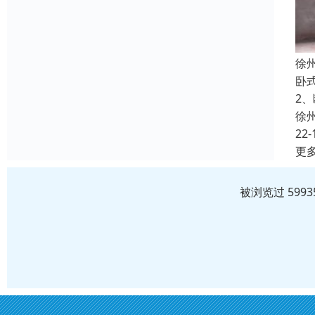
徐
卧
2
徐
22-
更
被浏览过 599