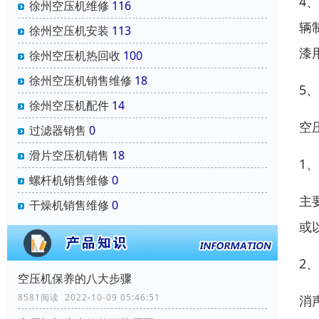
4
徐州空压机维修
116
辆
徐州空压机安装
113
漆
徐州空压机热回收
100
徐州空压机销售维修
18
5
徐州空压机配件
14
空
过滤器销售
0
滑片空压机销售
18
1
螺杆机销售维修
0
主
干燥机销售维修
0
或
2
空压机保养的八大步骤
8581阅读 2022-10-09 05:46:51
消