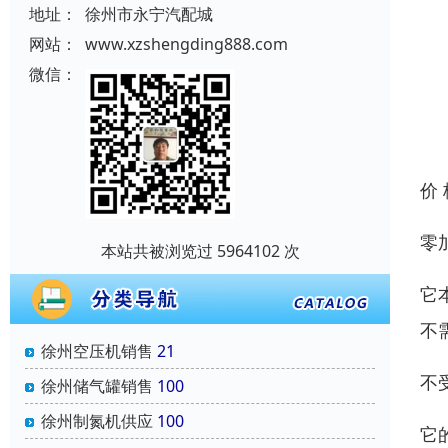
地址：
徐州市永宁汽配城
网站：
www.xzshengding888.com
微信：
价
零
本站共被浏览过 5964102 次
它
不
徐州空压机销售
21
不
徐州储气罐销售
100
徐州制氮机供应
100
它