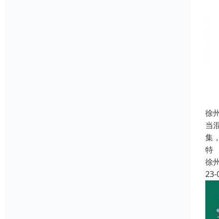
徐
当
集
特
徐
23-