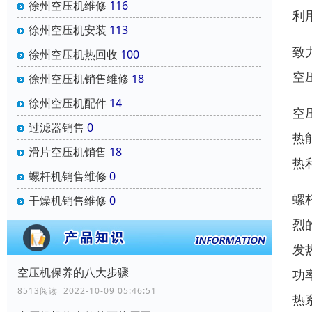
徐州空压机维修
116
利
徐州空压机安装
113
致
徐州空压机热回收
100
空
徐州空压机销售维修
18
徐州空压机配件
14
空
过滤器销售
0
热
滑片空压机销售
18
热
螺杆机销售维修
0
螺
干燥机销售维修
0
烈
发
空压机保养的八大步骤
功
8513阅读 2022-10-09 05:46:51
热