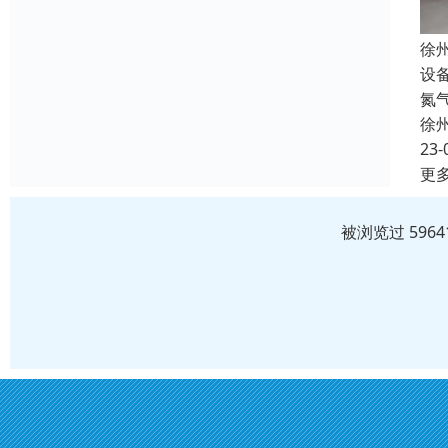
徐
设
氮
徐
23-
更
被浏览过 596