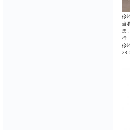
徐
当
集
行
徐
23-