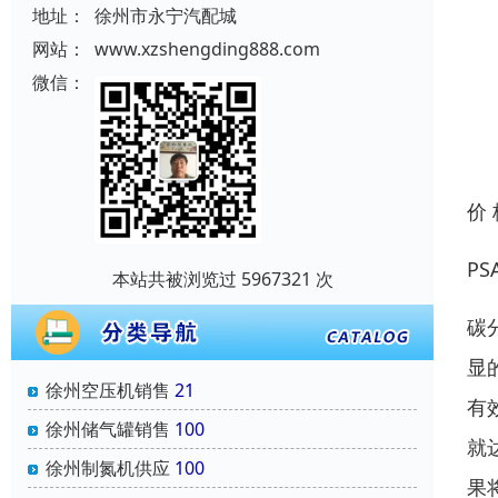
地址：
徐州市永宁汽配城
网站：
www.xzshengding888.com
微信：
价
P
本站共被浏览过 5967321 次
碳
显
徐州空压机销售
21
有
徐州储气罐销售
100
就
徐州制氮机供应
100
果