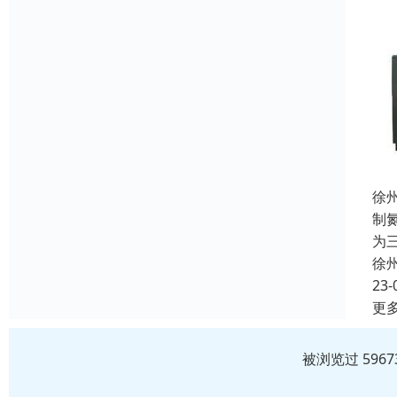
徐
制
为
徐
23-
更
被浏览过 596