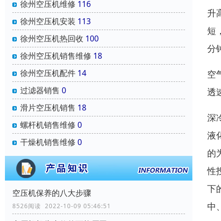
徐州空压机维修
116
升
徐州空压机安装
113
短
徐州空压机热回收
100
分
徐州空压机销售维修
18
徐州空压机配件
14
空
过滤器销售
0
透
滑片空压机销售
18
深
螺杆机销售维修
0
液
干燥机销售维修
0
的
性
下
空压机保养的八大步骤
中
8526阅读 2022-10-09 05:46:51