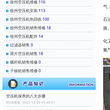
徐州空压机维修
116
气
徐州空压机安装
113
石
徐州空压机热回收
100
换
徐州空压机销售维修
18
徐州空压机配件
14
化
过滤器销售
0
氮
滑片空压机销售
18
螺杆机销售维修
0
干燥机销售维修
0
空压机保养的八大步骤
8554阅读 2022-10-09 05:46:51