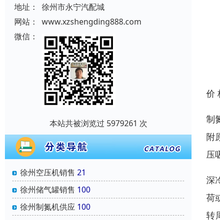
地址：
徐州市永宁汽配城
网站：
www.xzshengding888.com
微信：
价
制
本站共被浏览过 5979261 次
附
压
徐州空压机销售
21
深
徐州储气罐销售
100
荷
徐州制氮机供应
100
转