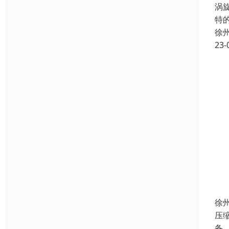
涡
特
徐
23-
徐
压
备