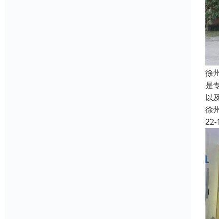
徐
是
以
徐
22-