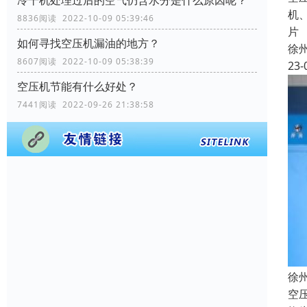
冷干机处理过后的空气仍含水分是什么原因呢？
机
8836阅读 2022-10-09 05:39:46
片
如何寻找空压机漏油的地方？
徐
8607阅读 2022-10-09 05:38:39
23-
空压机节能有什么好处？
7441阅读 2022-09-26 21:38:58
徐
空