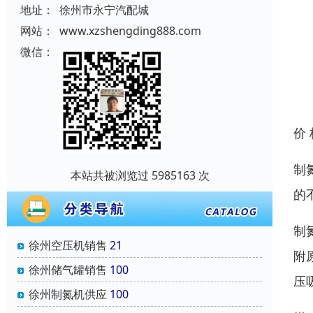
地址：
徐州市永宁汽配城
网站：
www.xzshengding888.com
微信：
价
制
本站共被浏览过 5985163 次
的
制
徐州空压机销售
21
附
徐州储气罐销售
100
压
徐州制氮机供应
100