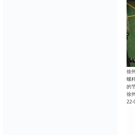
徐
螺
的
徐
22-