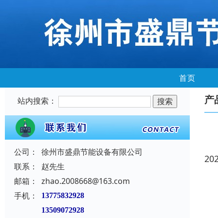
首页
产
站内搜索：
公司：
徐州市盛鼎节能设备有限公司
20
联系：
赵先生
邮箱：
zhao.2008668@163.com
手机：
13775832928
13509072928