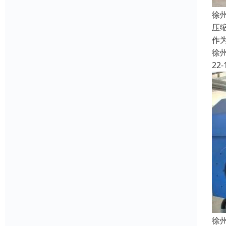
徐
压
作
徐
22-
徐