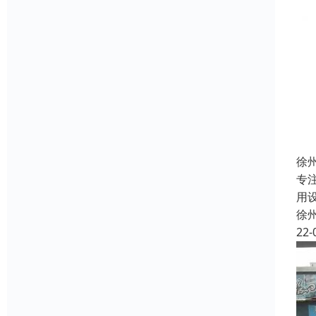
徐
专
用
徐
22-