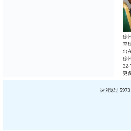
徐
空
出
徐
22-
更
被浏览过 597