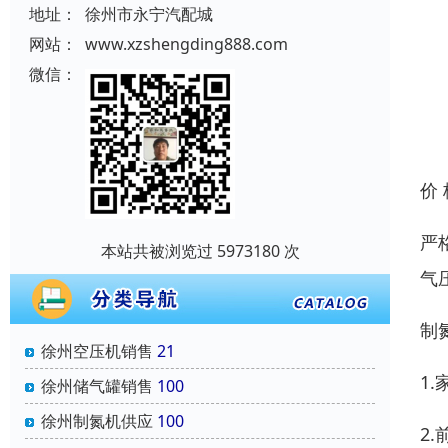
地址：
徐州市永宁汽配城
网站：
www.xzshengding888.com
微信：
价
严
本站共被浏览过 5973180 次
气
制
徐州空压机销售
21
1
徐州储气罐销售
100
徐州制氮机供应
100
2