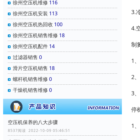
徐州空压机维修
116
3
徐州空压机安装
113
徐州空压机热回收
100
4
徐州空压机销售维修
18
制
徐州空压机配件
14
过滤器销售
0
1
滑片空压机销售
18
2
螺杆机销售维修
0
干燥机销售维修
0
3
停
空压机保养的八大步骤
1
8537阅读 2022-10-09 05:46:51