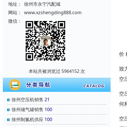
地址：
徐州市永宁汽配城
网站：
www.xzshengding888.com
微信：
价
致
本站共被浏览过 5964152 次
空
空
徐州空压机销售
21
何
徐州储气罐销售
100
空
徐州制氮机供应
100