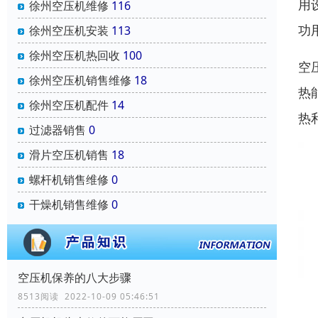
用
徐州空压机维修
116
功
徐州空压机安装
113
徐州空压机热回收
100
空
徐州空压机销售维修
18
热
徐州空压机配件
14
热
过滤器销售
0
滑片空压机销售
18
螺杆机销售维修
0
干燥机销售维修
0
空压机保养的八大步骤
8513阅读 2022-10-09 05:46:51