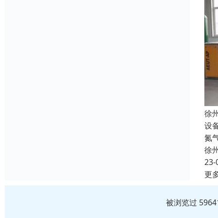
徐
设
氮
徐
23-
更
被浏览过 596